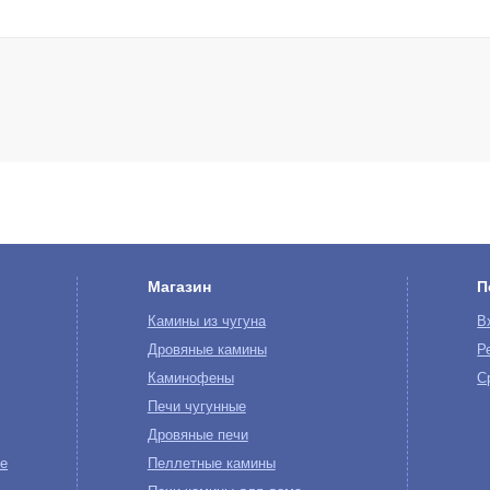
Магазин
П
Камины из чугуна
В
Дровяные камины
Р
Каминофены
С
Печи чугунные
Дровяные печи
е
Пеллетные камины