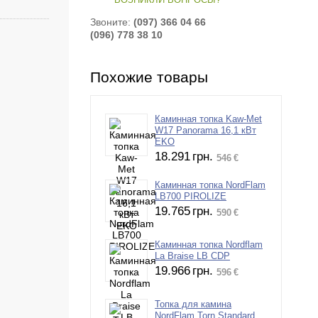
ВОЗНИКЛИ ВОПРОСЫ?
Звоните:
(097) 366 04 66
(096) 778 38 10
Похожие товары
Каминная топка Kaw-Met
W17 Panorama 16,1 кВт
EKO
18.291
грн.
546
€
Каминная топка NordFlam
LB700 PIROLIZE
19.765
грн.
590
€
Каминная топка Nordflam
La Braise LB CDP
19.966
грн.
596
€
Топка для камина
NordFlam Torn Standard