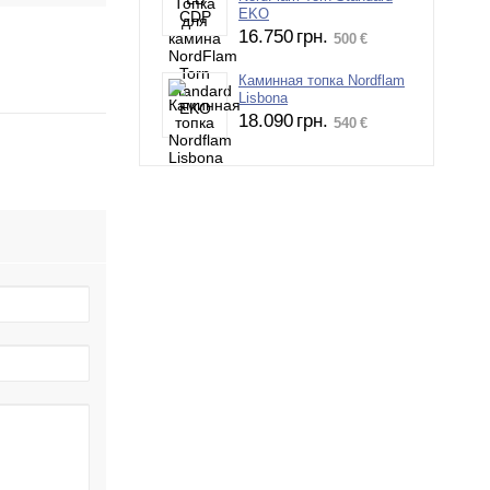
EKO
16.750
грн.
500
€
Каминная топка Nordflam
Lisbona
18.090
грн.
540
€