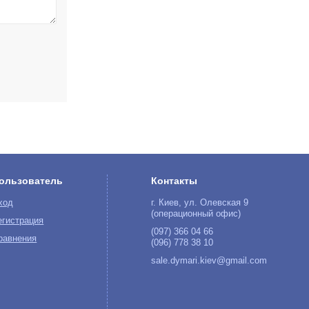
ользователь
Контакты
ход
г. Киев, ул. Олевская 9
(операционный офис)
егистрация
(097) 366 04 66
равнения
(096) 778 38 10
sale.dymari.kiev@gmail.com